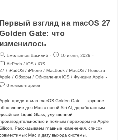
Первый взгляд на macOS 27
Golden Gate: что
изменилось
Емельянов Василий
10 июня, 2026
AirPods
/
iOS
/
iOS
27
/
iPadOS
/
iPhone
/
MacBook
/
MacOS
/
Новости
Apple
/
Обзоры
/
Обновления iOS
/
Функции Apple
0 комментариев
Apple представила macOS Golden Gate — крупное
обновление для Mac с новой Siri AI, доработанным
дизайном Liquid Glass, улучшенной
производительностью и полным переходом на Apple
Silicon. Рассказываем главные изменения, список
совместимых Mac и дату выхода системы.