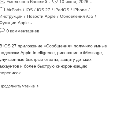
Емельянов Василий
10 июня, 2026
AirPods
/
iOS
/
iOS 27
/
iPadOS
/
iPhone
/
Инструкции
/
Новости Apple
/
Обновления iOS
/
Функции Apple
0 комментариев
В iOS 27 приложение «Сообщения» получило умные
подсказки Apple Intelligence, рисование в iMessage,
улучшенные быстрые ответы, защиту детских
аккаунтов и более быструю синхронизацию
переписок.
Продолжить Чтение