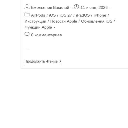
Емельянов Василий
11 июня, 2026
AirPods
/
iOS
/
iOS 27
/
iPadOS
/
iPhone
/
Инструкции
/
Новости Apple
/
Обновления iOS
/
Функции Apple
0 комментариев
…
Продолжить Чтение