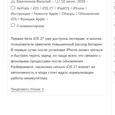
Емельянов Василий
10 июня, 2026
AirPods
/
iOS
/
iOS 27
/
iPadOS
/
iPhone
/
Инструкции
/
Новости Apple
/
Обзоры
/
Обновления
iOS
/
Функции Apple
0 комментариев
Первая бета iOS 27 уже доступна тестерам, и многие
пользователи заметили повышенный расход батареи.
В первые сутки после установки iPhone может греться
и быстрее терять заряд, но чаще всего это связано с
фоновыми процессами после обновления.
Разбираемся, насколько сильно iOS 27 влияет на
автономность и когда стоит ждать нормализации
работы аккумулятора.
Продолжить Чтение