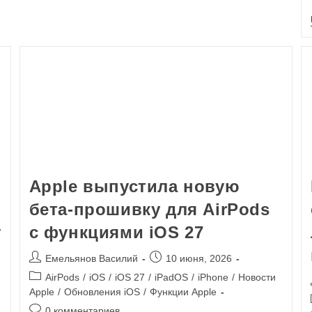
Apple выпустила новую
бета-прошивку для AirPods
у
с функциями iOS 27
Емельянов Василий
10 июня, 2026
AirPods
/
iOS
/
iOS 27
/
iPadOS
/
iPhone
/
Новости
Apple
/
Обновления iOS
/
Функции Apple
0 комментариев