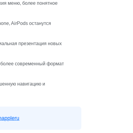
хия меню, более понятное
one, AirPods останутся
циальная презентация новых
ит более современный формат
чшенную навигацию и
nappleru