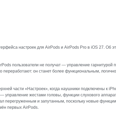
рфейса настроек для AirPods и AirPods Pro в iOS 27. Об 
irPods пользователи не получат — управление гарнитурой 
о переработают: он станет более функциональным, логичн
рхней части «Настроек», когда наушники подключены к iPh
— управление жестами головы, функции слухового аппарат
тал перегруженным и запутанным, поскольку новые функци
мён первых AirPods.