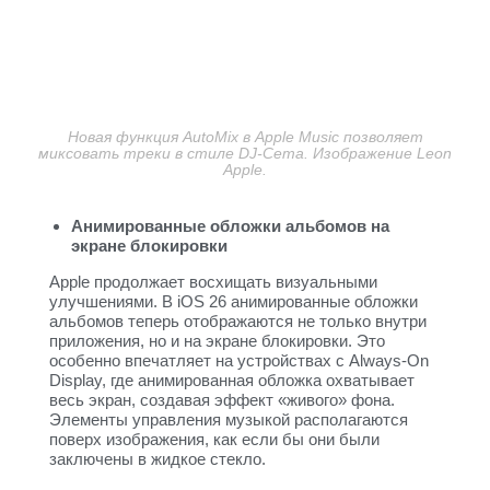
Новая функция AutoMix в Apple Music позволяет
миксовать треки в стиле DJ-Сета. Изображение Leon
Apple.
Анимированные обложки альбомов на
экране блокировки
Apple продолжает восхищать визуальными
улучшениями. В iOS 26 анимированные обложки
альбомов теперь отображаются не только внутри
приложения, но и на экране блокировки. Это
особенно впечатляет на устройствах с Always-On
Display, где анимированная обложка охватывает
весь экран, создавая эффект «живого» фона.
Элементы управления музыкой располагаются
поверх изображения, как если бы они были
заключены в жидкое стекло.