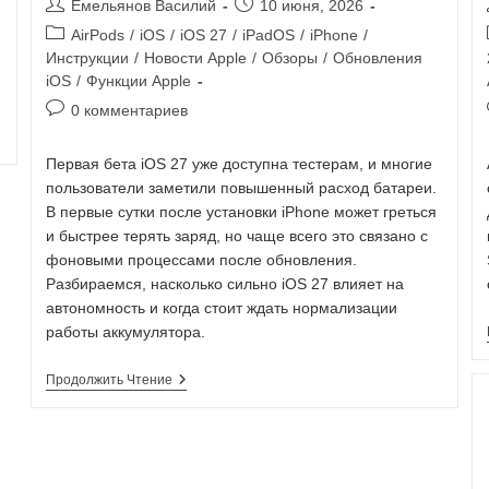
Емельянов Василий
10 июня, 2026
AirPods
/
iOS
/
iOS 27
/
iPadOS
/
iPhone
/
Инструкции
/
Новости Apple
/
Обзоры
/
Обновления
iOS
/
Функции Apple
0 комментариев
Первая бета iOS 27 уже доступна тестерам, и многие
пользователи заметили повышенный расход батареи.
В первые сутки после установки iPhone может греться
и быстрее терять заряд, но чаще всего это связано с
фоновыми процессами после обновления.
Разбираемся, насколько сильно iOS 27 влияет на
автономность и когда стоит ждать нормализации
работы аккумулятора.
Продолжить Чтение