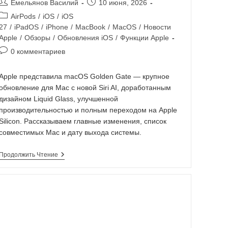
Емельянов Василий
10 июня, 2026
AirPods
/
iOS
/
iOS
27
/
iPadOS
/
iPhone
/
MacBook
/
MacOS
/
Новости
Apple
/
Обзоры
/
Обновления iOS
/
Функции Apple
0 комментариев
Apple представила macOS Golden Gate — крупное
обновление для Mac с новой Siri AI, доработанным
дизайном Liquid Glass, улучшенной
производительностью и полным переходом на Apple
Silicon. Рассказываем главные изменения, список
совместимых Mac и дату выхода системы.
Продолжить Чтение