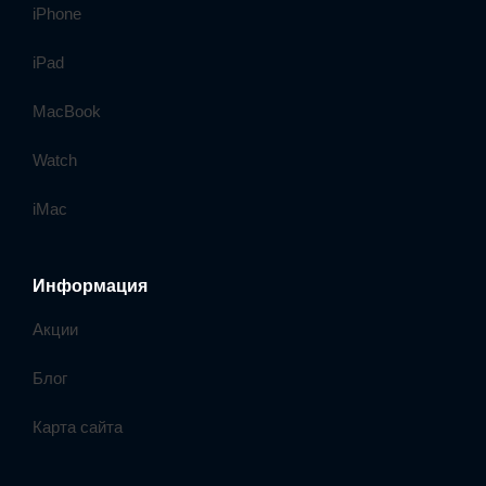
iPhone
iPad
MacBook
Watch
iMac
Информация
Акции
Блог
Карта сайта