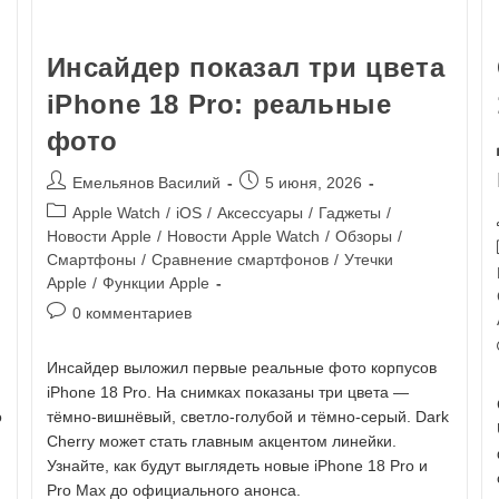
Инсайдер показал три цвета
iPhone 18 Pro: реальные
фото
Емельянов Василий
5 июня, 2026
Apple Watch
/
iOS
/
Аксессуары
/
Гаджеты
/
Новости Apple
/
Новости Apple Watch
/
Обзоры
/
Смартфоны
/
Сравнение смартфонов
/
Утечки
Apple
/
Функции Apple
0 комментариев
Инсайдер выложил первые реальные фото корпусов
iPhone 18 Pro. На снимках показаны три цвета —
о
тёмно-вишнёвый, светло-голубой и тёмно-серый. Dark
Cherry может стать главным акцентом линейки.
Узнайте, как будут выглядеть новые iPhone 18 Pro и
Pro Max до официального анонса.