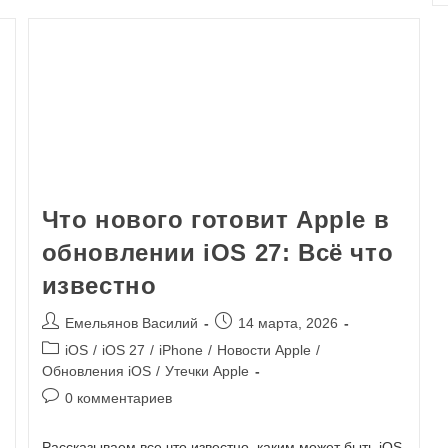
Что нового готовит Apple в
обновлении iOS 27: Всё что
известно
Емельянов Василий
14 марта, 2026
iOS
/
iOS 27
/
iPhone
/
Новости Apple
/
Обновления iOS
/
Утечки Apple
0 комментариев
Рассказываем все что известно, каким может быть iOS