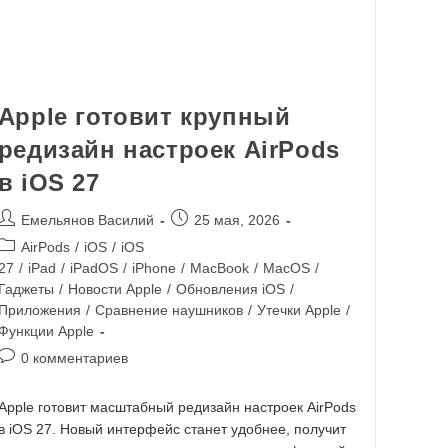
Apple готовит крупный
редизайн настроек AirPods
в iOS 27
Емельянов Василий
25 мая, 2026
AirPods
/
iOS
/
iOS
27
/
iPad
/
iPadOS
/
iPhone
/
MacBook
/
MacOS
/
Гаджеты
/
Новости Apple
/
Обновления iOS
/
Приложения
/
Сравнение наушников
/
Утечки Apple
/
Функции Apple
0 комментариев
Apple готовит масштабный редизайн настроек AirPods
в iOS 27. Новый интерфейс станет удобнее, получит