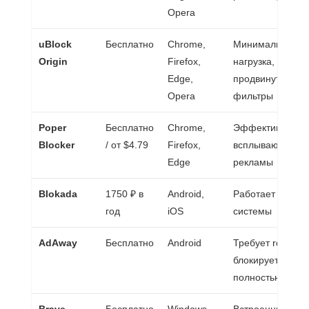
Opera
uBlock
Бесплатно
Chrome,
Минимальная
Origin
Firefox,
нагрузка,
Edge,
продвинутые
Opera
фильтры
Poper
Бесплатно
Chrome,
Эффективен пр
Blocker
/ от $4.79
Firefox,
всплывающей
Edge
рекламы
Blokada
1750 ₽ в
Android,
Работает на уро
год
iOS
системы
AdAway
Бесплатно
Android
Требует root,
блокирует рекл
полностью
Brave
Бесплатно
Windows,
Встроенный