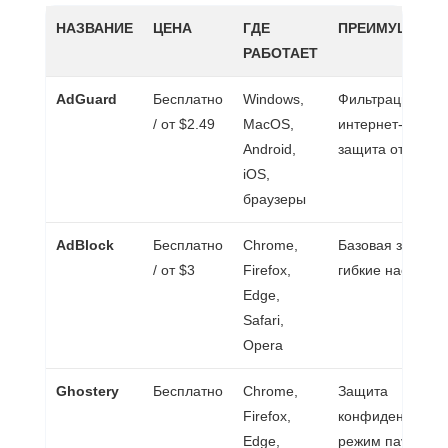
НАЗВАНИЕ
ЦЕНА
ГДЕ
ПРЕИМУЩЕСТВ
РАБОТАЕТ
AdGuard
Бесплатно
Windows,
Фильтрация
/ от $2.49
MacOS,
интернет-трафи
Android,
защита от фиши
iOS,
браузеры
AdBlock
Бесплатно
Chrome,
Базовая защита,
/ от $3
Firefox,
гибкие настройк
Edge,
Safari,
Opera
Ghostery
Бесплатно
Chrome,
Защита
Firefox,
конфиденциальн
Edge,
режим паузы