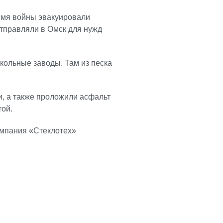
ремя войны эвакуировали
тправляли в Омск для нужд
екольные заводы. Там из песка
и, а также проложили асфальт
той.
омпания «Стеклотех»